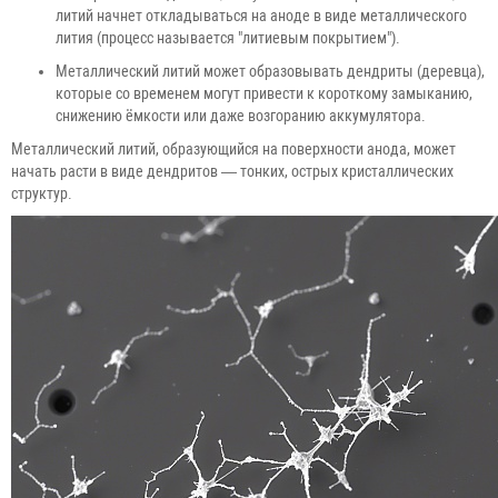
литий начнет откладываться на аноде в виде металлического
лития (процесс называется "литиевым покрытием").
Металлический литий может образовывать дендриты (деревца),
которые со временем могут привести к короткому замыканию,
снижению ёмкости или даже возгоранию аккумулятора.
Металлический литий, образующийся на поверхности анода, может
начать расти в виде дендритов — тонких, острых кристаллических
структур.