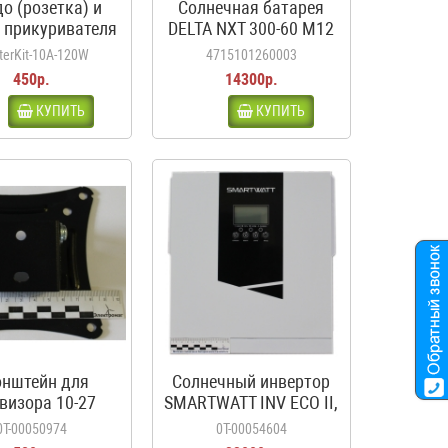
до (розетка) и
Солнечная батарея
 прикуривателя
DELTA NXT 300-60 M12
мплект), 10А,
HC
terKit-10A-120W
4715101260003
0Вт, 12-24В
450р.
14300р.
КУПИТЬ
КУПИТЬ
онштейн для
Солнечный инвертор
визора 10-27
SMARTWATT INV ECO II,
дюйма
1.5кВт
0Т-00050974
0Т-00054604