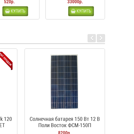
520р.
33000р.
КУПИТЬ
КУПИТЬ
Генера
12
k 120
Солнечная батарея 150 Вт 12 В
ЕТ
Поли Восток ФСМ-150П
8200р.