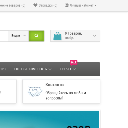
нение товаров (0)
Закладки (0)
Личный кабинет
0
Tоваров,
Везде
на
0р.
SALE
 12В
ГОТОВЫЕ КОМПЛЕКТЫ
ПРОЧЕЕ
Контакты
!
Обращайтесь по любым
вопросам!