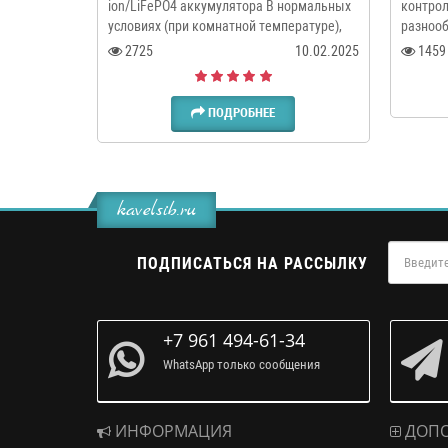
ion/LiFePO4 аккумулятора В нормальных
контрол
условиях (при комнатной температуре),
разнооб
во время зарядки ионы лития мигрируют
для ваш
2725
10.02.2025
1459
через электролит от катода к аноду, где
они встр..
ПОДРОБНЕЕ
kavelsib.ru
ПОДПИСАТЬСЯ НА РАССЫЛКУ
+7 961 494-61-34
WhatsApp только сообщения
ИНФОРМАЦИЯ
ДОПО