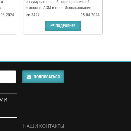
 и
аккумуляторные батареи различной
х
емкости - AGM и гель. Использование
ций
аккумуляторных батарей станет
.08.2024
3427
15.04.2024
ия
надежным и долговечным источником
энергии для вашего частного дома ..
ПОДРОБНЕЕ
ПОДПИСАТЬСЯ
АМИ
НАШИ КОНТАКТЫ