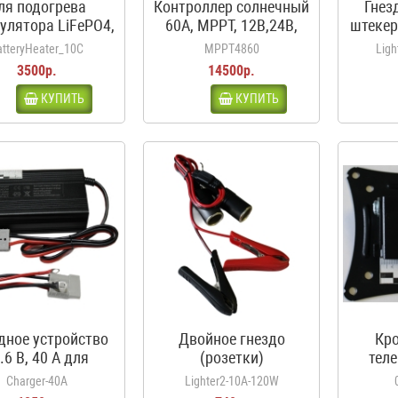
ля подогрева
Контроллер солнечный
Гнез
улятора LiFePO4,
60А, MPPT, 12В,24В,
штекер
мплект 2шт с
48В, 4860 MPPT белый
(ко
atteryHeater_10C
MPPT4860
Ligh
мостатом, 12В,
12
3500р.
14500р.
Вт, 3.5А, 10С
КУПИТЬ
КУПИТЬ
дное устройство
Двойное гнездо
Кр
.6 В, 40 А для
(розетки)
теле
муляторов 12 В
прикуривателя с
Charger-40A
Lighter2-10A-120W
LiFePO4
проводом и