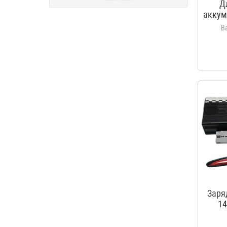
Д
аккум
ко
B
тер
50
Заря
14
акку