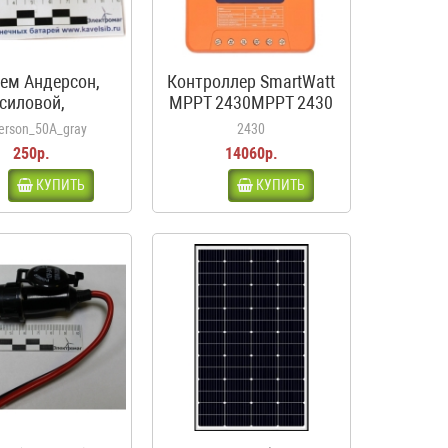
ем Андерсон,
Контроллер SmartWatt
силовой,
MPPT 2430MPPT 2430
отоковый 50A,
erson_50A_gray
2430
ерый, для
250р.
14060р.
кумуляторов
ома, каравана,
КУПИТЬ
КУПИТЬ
Александр
Михаил Витальевич
кемпера
2022-08-30 13:23:33
2021-07-22 11:24:05
вершенно случайно поисковик мне
По моему опыту, это отличные
дал информацию о наличии ИБП
профессионалы, которые, помимо
t UPS-1000Т, который я безуспешно
продажи своей продукции, также
ал (снят с производства!). Мне
информируют вас о том, что они
ен был именно он, т.к.
продают. Очень быстрая доставка.
дыдущий, отслужив мне верой и
Спасибо...
вдой 14 лет, после сильной грозы..