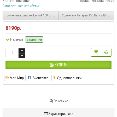
Краткое описание -
Поликристаллический
Смотреть все атрибуты
Солнечная батарея Exmork 100 Вт 12 В mono-Si
Солнечная батарея
6190р.
Наличие:
В наличии
КУПИТЬ
Мой Мир
Вконтакте
Одноклассники
Описание
Характеристики