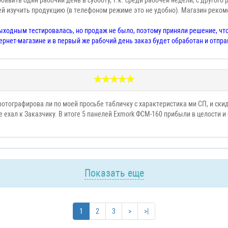
авить один рабочий день в субботу, т.к. среди рабочей недели, с другого 
ей изучить продукцию (в телефоном режиме это не удобно). Магазин реко
выходным тестировалась, но продаж не было, поэтому приняли решение, 
ернет-магазине и в первый же рабочий день заказ будет обработан и отпра
тографирова ли по моей просьбе табличку с характеристика ми СП, и ски
 ехал к Заказчику. В итоге 5 панелей Exmork ФСМ-160 прибыли в целости и
Показать еще
1
2
3
>
>|