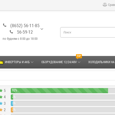
Срав
(8652) 56-11-85
56-59-12
по будням с 8:00 до 18:00
TOP
ИНВЕРТОРЫ И АКБ
ОБОРУДОВАНИЕ 12/24/48V
ХОЛОДИЛЬНИКИ НА
5
92%
4
2%
3
2%
2
2%