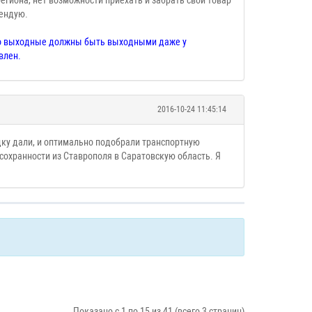
региона, нет возможности приехать и забрать свой товар
мендую.
что выходные должны быть выходными даже у
влен.
2016-10-24 11:45:14
дку дали, и оптимально подобрали транспортную
 сохранности из Ставрополя в Саратовскую область. Я
Показано с 1 по 15 из 41 (всего 3 страниц)