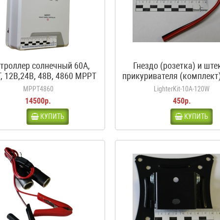
троллер солнечный 60А,
Гнездо (розетка) и ште
, 12В,24В, 48В, 4860 MPPT
прикуривателя (комплект)
белый
120Вт, 12-24В
MPPT4860
LighterKit-10A-120W
14500р.
450р.
КУПИТЬ
КУПИТЬ