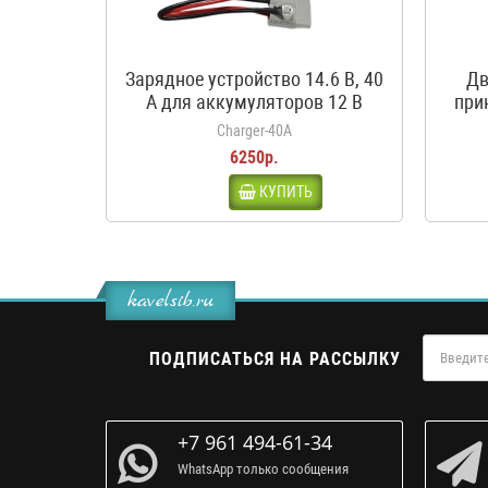
Зарядное устройство 14.6 В, 40
Дв
А для аккумуляторов 12 В
при
LiFePO4
кроко
Charger-40A
6250р.
КУПИТЬ
kavelsib.ru
ПОДПИСАТЬСЯ НА РАССЫЛКУ
+7 961 494-61-34
WhatsApp только сообщения