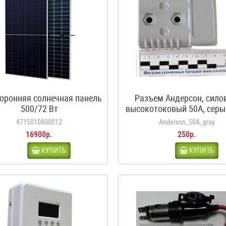
оронняя солнечная панель
Разъем Андерсон, сило
500/72 Вт
высокотоковый 50A, серы
аккумуляторов автодо
4715010800012
Anderson_50A_gray
каравана, кемпера
16900р.
250р.
КУПИТЬ
КУПИТЬ