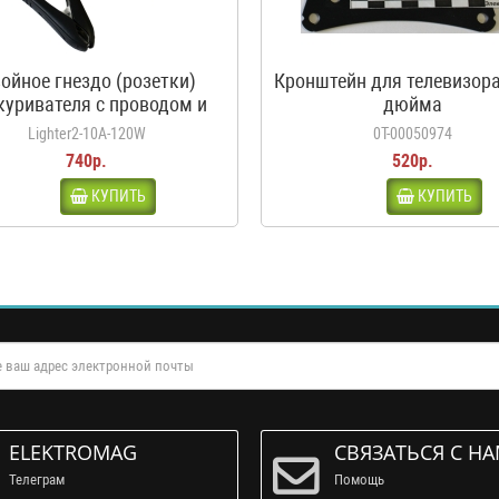
ойное гнездо (розетки)
Кронштейн для телевизора
куривателя с проводом и
дюйма
дилами, 10А, 120Вт, 12-24В
Lighter2-10A-120W
0Т-00050974
740р.
520р.
КУПИТЬ
КУПИТЬ
ELEKTROMAG
СВЯЗАТЬСЯ С Н
Телеграм
Помощь