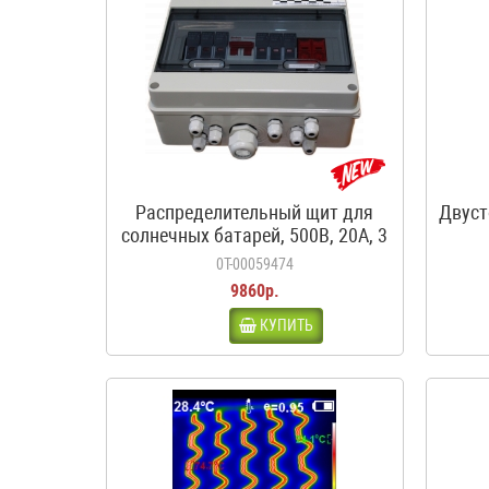
Распределительный щит для
Двуст
солнечных батарей, 500В, 20А, 3
входа, 1 выход, с
0Т-00059474
предохранителями
9860р.
КУПИТЬ