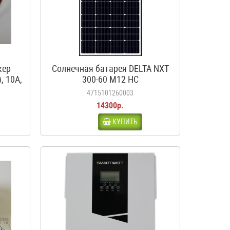
кер
Солнечная батарея DELTA NXT
, 10А,
300-60 M12 HC
4715101260003
14300р.
КУПИТЬ