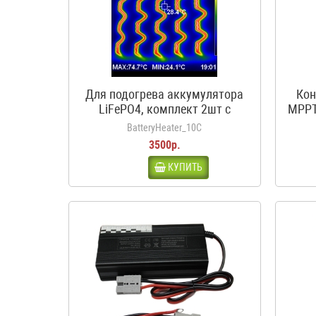
Для подогрева аккумулятора
Кон
LiFePO4, комплект 2шт с
MPPT
термостатом, 12В, 50Вт, 3.5А,
BatteryHeater_10C
10С
3500р.
КУПИТЬ