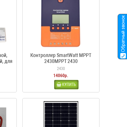
вой,
Контроллер SmartWatt MPPT
й, для
2430MPPT 2430
ма,
2430
14060р.
КУПИТЬ