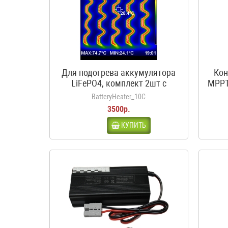
Для подогрева аккумулятора
Кон
LiFePO4, комплект 2шт с
MPPT
термостатом, 12В, 50Вт, 3.5А,
BatteryHeater_10C
10С
3500р.
КУПИТЬ