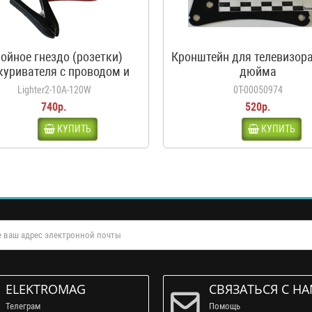
ойное гнездо (розетки)
Кронштейн для телевизора
куривателя с проводом и
дюйма
дилами, 10А, 120Вт, 12-24В
Lighter2-10A-120W
0Т-00050974
740р.
520р.
КУПИТЬ
КУПИТЬ
ELEKTROMAG
СВЯЗАТЬСЯ С Н
Телеграм
Помощь