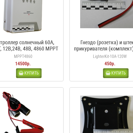
троллер солнечный 60А,
Гнездо (розетка) и ште
, 12В,24В, 48В, 4860 MPPT
прикуривателя (комплект)
белый
120Вт, 12-24В
MPPT4860
LighterKit-10A-120W
14500р.
450р.
КУПИТЬ
КУПИТЬ