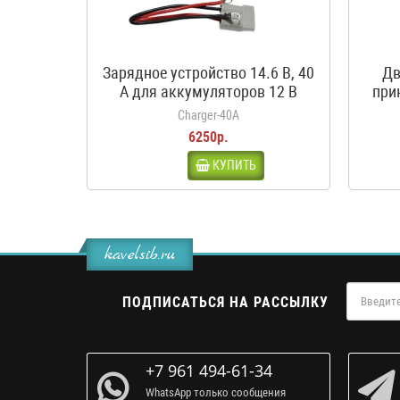
Зарядное устройство 14.6 В, 40
Дв
А для аккумуляторов 12 В
при
LiFePO4
кроко
Charger-40A
6250р.
КУПИТЬ
kavelsib.ru
ПОДПИСАТЬСЯ НА РАССЫЛКУ
+7 961 494-61-34
WhatsApp только сообщения