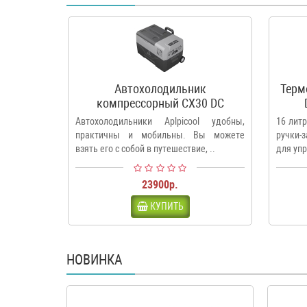
Автохолодильник
Терм
компрессорный CX30 DC
12V/24V и AC 220V
Автохолодильники Aplpicool удобны,
16 лит
практичны и мобильны. Вы можете
ручки-
взять его с собой в путешествие, ..
для уп
23900р.
КУПИТЬ
НОВИНКА