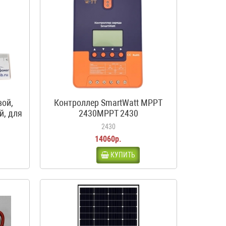
вой,
Контроллер SmartWatt MPPT
й, для
2430MPPT 2430
ма,
2430
14060р.
КУПИТЬ