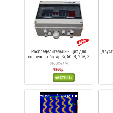
Распределительный щит для
Двуст
солнечных батарей, 500В, 20А, 3
входа, 1 выход, с
0Т-00059474
предохранителями
9860р.
КУПИТЬ