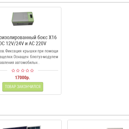
оизолированный бокс X16
DC 12V/24V и AC 220V
ров.Фиксация крышки при помощи
защелки.Оснащен блютуз-модулем
равления автомобильн..
17000р.
ТОВАР ЗАКОНЧИЛСЯ