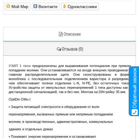
Мой Мир
Вконтакте
Одноклассники
Описание
Отзывов (0)
УЗИП 1 типа
предназначены для выравнивания потенциалов при прямом
попадании молнии. Они устанавливаются на входе внешних проводников в
главном распределительном щите. Они сконструированы в форме
моноблока с последовательным подключением варистора и разрядника,
чем обеспечивают полное отделение L-N, N-PE, без остаточных токов.
Устройства защиты от импульсных перенапряжений 1 типа доступны как с
дистанционной сигнализацией, так и без нее. Монтаж на DIN-рейку 35 мм.
OptiDin OMu-I
• Защита питающей электросети и оборудования от волн
перенапряжения, вызванных прямым или непрямым попаданием
молнии, в производственных, административных, коммунальных
зданиях и отдельных домах
• Понижают энергию перенапряжения и останавливают