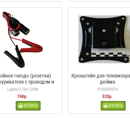
ойное гнездо (розетки)
Кронштейн для телевизора
куривателя с проводом и
дюйма
дилами, 10А, 120Вт, 12-24В
Lighter2-10A-120W
0Т-00050974
740р.
520р.
КУПИТЬ
КУПИТЬ