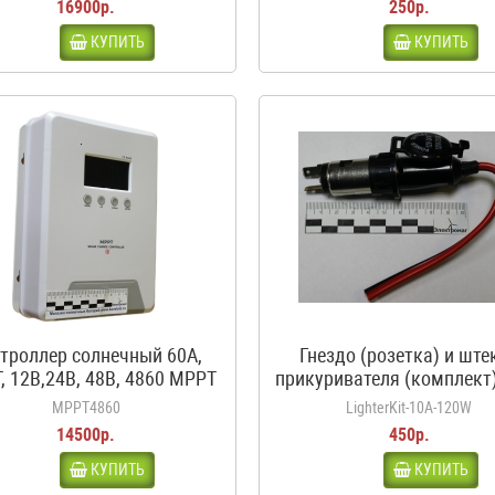
16900р.
250р.
КУПИТЬ
КУПИТЬ
троллер солнечный 60А,
Гнездо (розетка) и ште
, 12В,24В, 48В, 4860 MPPT
прикуривателя (комплект)
белый
120Вт, 12-24В
MPPT4860
LighterKit-10A-120W
14500р.
450р.
КУПИТЬ
КУПИТЬ