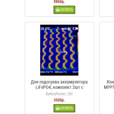
9860р.
КУПИТЬ
Для подогрева аккумулятора
Кон
LiFePO4, комплект 2шт с
MPPT
термостатом, 12В, 50Вт, 3.5А,
BatteryHeater_10C
10С
3500р.
КУПИТЬ