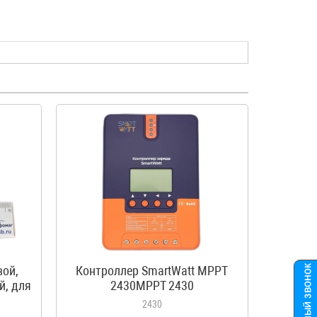
вой,
Контроллер SmartWatt MPPT
й, для
2430MPPT 2430
ма,
2430