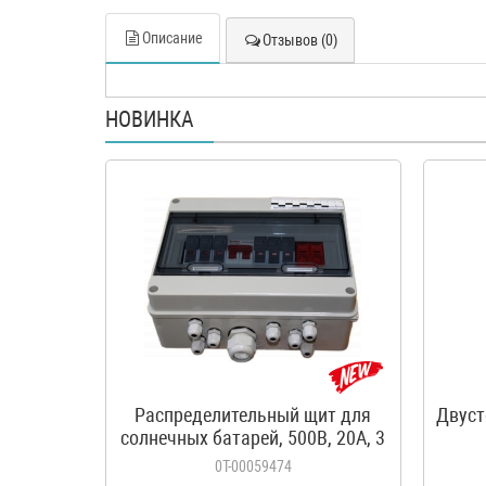
Описание
Отзывов (0)
НОВИНКА
Распределительный щит для
Двуст
солнечных батарей, 500В, 20А, 3
входа, 1 выход, с
0Т-00059474
предохранителями