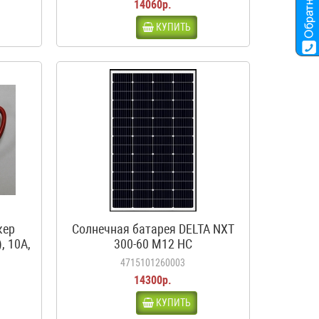
14060р.
КУПИТЬ
кер
Солнечная батарея DELTA NXT
, 10А,
300-60 M12 HC
4715101260003
14300р.
КУПИТЬ