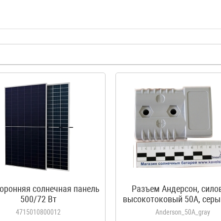
оронняя солнечная панель
Разъем Андерсон, сило
500/72 Вт
высокотоковый 50A, серы
аккумуляторов автодо
4715010800012
Anderson_50A_gray
каравана, кемпера