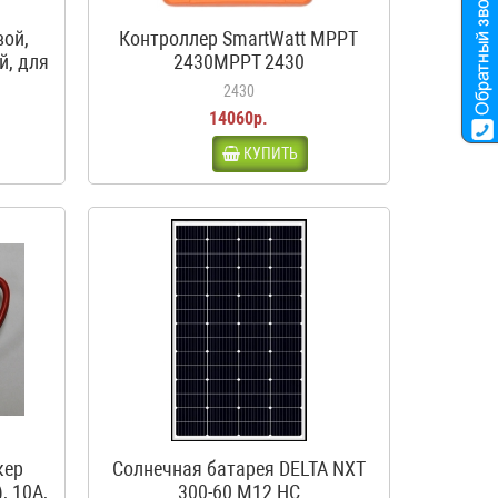
вой,
Контроллер SmartWatt MPPT
й, для
2430MPPT 2430
ма,
2430
14060р.
КУПИТЬ
кер
Солнечная батарея DELTA NXT
, 10А,
300-60 M12 HC