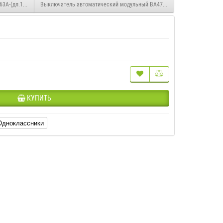
63А-(дл.1м)-КЭАЗ
Выключатель автоматический модульный ВА47-29-1С25-УХЛ3-КЭАЗ
КУПИТЬ
Одноклассники