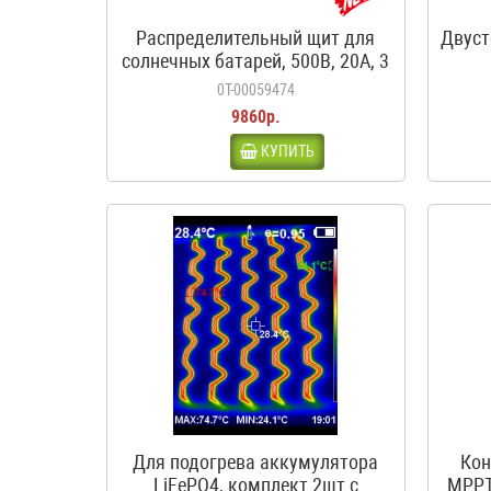
Распределительный щит для
Двуст
солнечных батарей, 500В, 20А, 3
входа, 1 выход, с
0Т-00059474
предохранителями
9860р.
КУПИТЬ
Для подогрева аккумулятора
Кон
LiFePO4, комплект 2шт с
MPPT