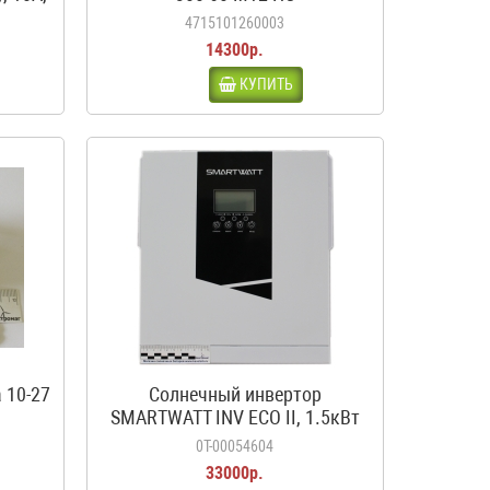
4715101260003
14300р.
КУПИТЬ
 10-27
Солнечный инвертор
SMARTWATT INV ECO II, 1.5кВт
0Т-00054604
33000р.