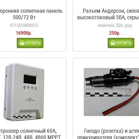
оронняя солнечная панель
Разъем Андерсон, сило
500/72 Вт
высокотоковый 50A, серы
аккумуляторов автодо
4715010800012
Anderson_50A_gray
каравана, кемпера
16900р.
250р.
КУПИТЬ
КУПИТЬ
троллер солнечный 60А,
Гнездо (розетка) и ште
, 12В,24В, 48В, 4860 MPPT
прикуривателя (комплект)