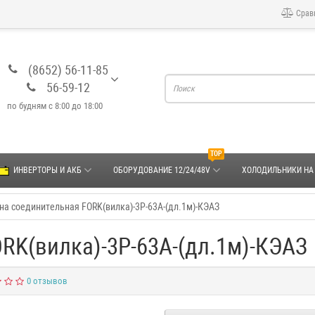
Срав
(8652) 56-11-85
56-59-12
по будням с 8:00 до 18:00
TOP
ИНВЕРТОРЫ И АКБ
ОБОРУДОВАНИЕ 12/24/48V
ХОЛОДИЛЬНИКИ НА
на соединительная FORK(вилка)-3Р-63А-(дл.1м)-КЭАЗ
RK(вилка)-3Р-63А-(дл.1м)-КЭАЗ
0 отзывов