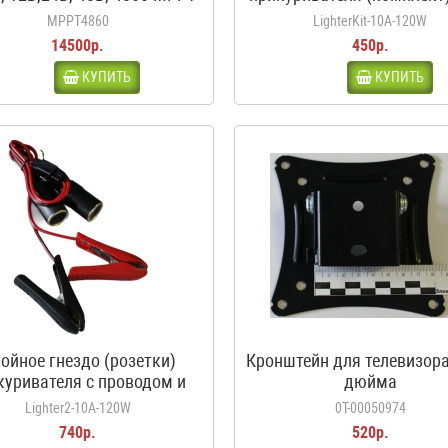
белый
120Вт, 12-24В
MPPT4860
LighterKit-10A-120W
14500р.
450р.
КУПИТЬ
КУПИТЬ
ойное гнездо (розетки)
Кронштейн для телевизора
куривателя с проводом и
дюйма
дилами, 10А, 120Вт, 12-24В
Lighter2-10A-120W
0Т-00050974
740р.
520р.