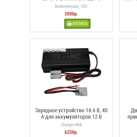
термостатом, 12В, 50Вт, 3.5А,
BatteryHeater_10C
10С
3500р.
КУПИТЬ
Зарядное устройство 14.6 В, 40
Дв
А для аккумуляторов 12 В
при
LiFePO4
кроко
Charger-40A
6250р.