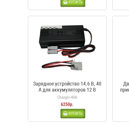
КУПИТЬ
Зарядное устройство 14.6 В, 40
Дв
А для аккумуляторов 12 В
при
LiFePO4
кроко
Charger-40A
6250р.
КУПИТЬ