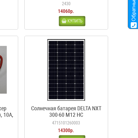
ма,
2430
14060р.
КУПИТЬ
кер
Солнечная батарея DELTA NXT
, 10А,
300-60 M12 HC
4715101260003
14300р.