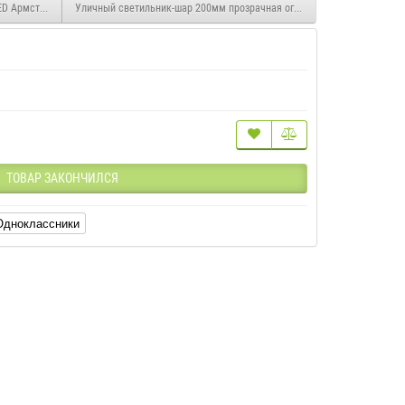
ED Армстронг Exmork Люкс «Призма»
Уличный светильник-шар 200мм прозрачная огранка
ТОВАР ЗАКОНЧИЛСЯ
Одноклассники