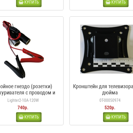
КУПИТЬ
КУПИТЬ
ойное гнездо (розетки)
Кронштейн для телевизора
куривателя с проводом и
дюйма
дилами, 10А, 120Вт, 12-24В
Lighter2-10A-120W
0Т-00050974
740р.
520р.
КУПИТЬ
КУПИТЬ