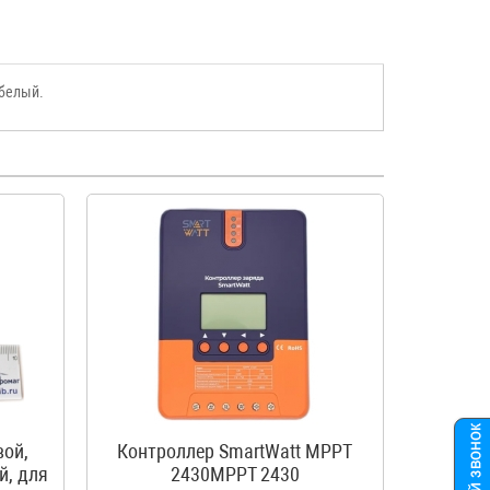
-белый.
вой,
Контроллер SmartWatt MPPT
й, для
2430MPPT 2430