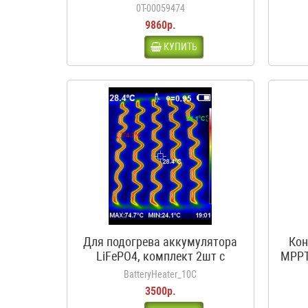
входа, 1 выход, с
0Т-00059474
предохранителями
9860р.
КУПИТЬ
Для подогрева аккумулятора
Кон
LiFePO4, комплект 2шт с
MPPT
термостатом, 12В, 50Вт, 3.5А,
BatteryHeater_10C
10С
3500р.