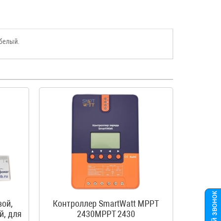
-белый.
вой,
Контроллер SmartWatt MPPT
й, для
2430MPPT 2430