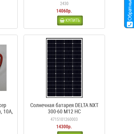
ма,
2430
14060р.
КУПИТЬ
кер
Солнечная батарея DELTA NXT
, 10А,
300-60 M12 HC
4715101260003
14300р.