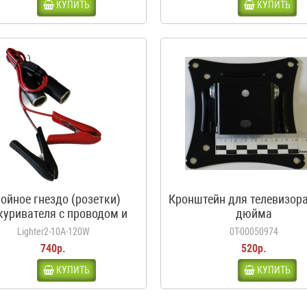
КУПИТЬ
КУПИТЬ
ойное гнездо (розетки)
Кронштейн для телевизора
куривателя с проводом и
дюйма
дилами, 10А, 120Вт, 12-24В
Lighter2-10A-120W
0Т-00050974
740р.
520р.
КУПИТЬ
КУПИТЬ