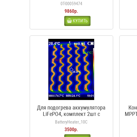
входа, 1 выход, с
0Т-00059474
предохранителями
9860р.
КУПИТЬ
Для подогрева аккумулятора
Кон
LiFePO4, комплект 2шт с
MPPT
термостатом, 12В, 50Вт, 3.5А,
BatteryHeater_10C
10С
3500р.