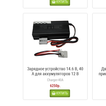
КУПИТЬ
Зарядное устройство 14.6 В, 40
Дв
А для аккумуляторов 12 В
при
LiFePO4
кроко
Charger-40A
6250р.
КУПИТЬ