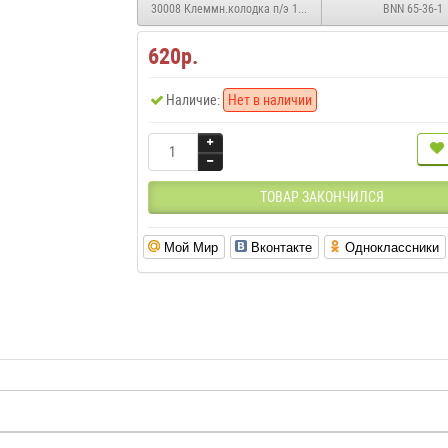
30008 Клеммн.колодка п/э 12*6мм (шт)
BNN 65-36-1
620р.
Наличие:
Нет в наличии
ТОВАР ЗАКОНЧИЛСЯ
Мой Мир
Вконтакте
Одноклассники