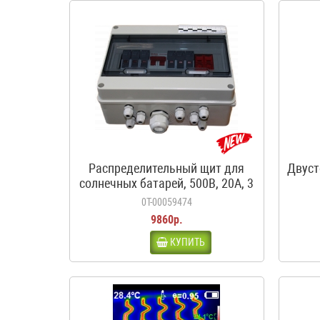
Распределительный щит для
Двуст
солнечных батарей, 500В, 20А, 3
входа, 1 выход, с
0Т-00059474
предохранителями
9860р.
КУПИТЬ