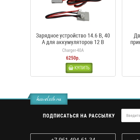
Зарядное устройство 14.6 В, 40
Дв
А для аккумуляторов 12 В
при
LiFePO4
кроко
Charger-40A
6250р.
КУПИТЬ
kavelsib.ru
ПОДПИСАТЬСЯ НА РАССЫЛКУ
+7 961 494-61-34