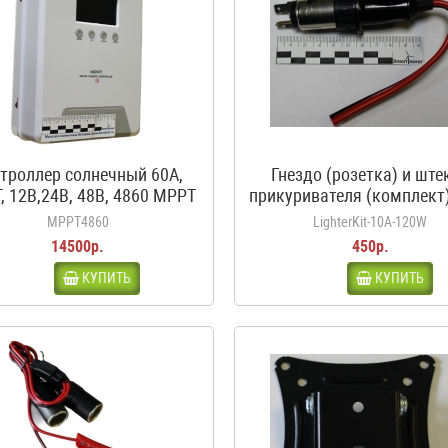
троллер солнечный 60А,
Гнездо (розетка) и ште
, 12В,24В, 48В, 4860 MPPT
прикуривателя (комплект)
белый
120Вт, 12-24В
MPPT4860
LighterKit-10A-120W
14500р.
450р.
КУПИТЬ
КУПИТЬ