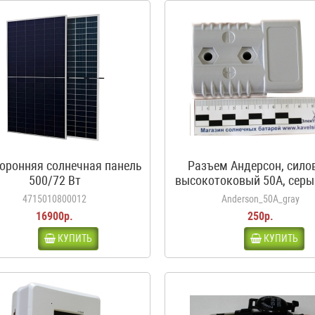
оронняя солнечная панель
Разъем Андерсон, сило
500/72 Вт
высокотоковый 50A, серы
аккумуляторов автодо
4715010800012
Anderson_50A_gray
каравана, кемпера
16900р.
250р.
КУПИТЬ
КУПИТЬ