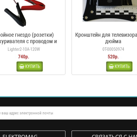
ойное гнездо (розетки)
Кронштейн для телевизора
куривателя с проводом и
дюйма
дилами, 10А, 120Вт, 12-24В
Lighter2-10A-120W
0Т-00050974
740р.
520р.
КУПИТЬ
КУПИТЬ
ELEKTROMAG
СВЯЗАТЬСЯ С Н