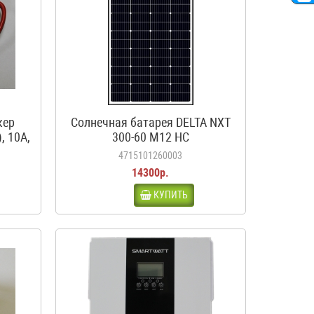
кер
Солнечная батарея DELTA NXT
, 10А,
300-60 M12 HC
4715101260003
14300р.
КУПИТЬ