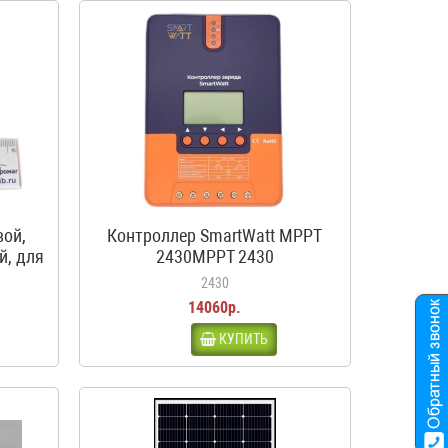
вой,
Контроллер SmartWatt MPPT
й, для
2430MPPT 2430
ма,
2430
14060р.
КУПИТЬ