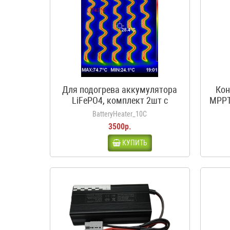
Для подогрева аккумулятора
Кон
LiFePO4, комплект 2шт с
MPPT
термостатом, 12В, 50Вт, 3.5А,
BatteryHeater_10C
10С
3500р.
КУПИТЬ