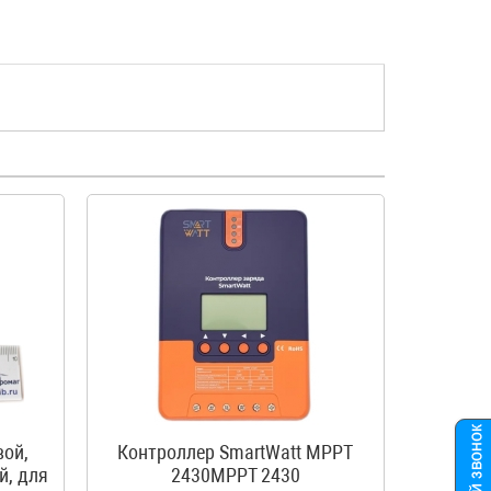
вой,
Контроллер SmartWatt MPPT
й, для
2430MPPT 2430