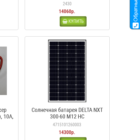
ма,
2430
14060р.
КУПИТЬ
кер
Солнечная батарея DELTA NXT
, 10А,
300-60 M12 HC
4715101260003
14300р.