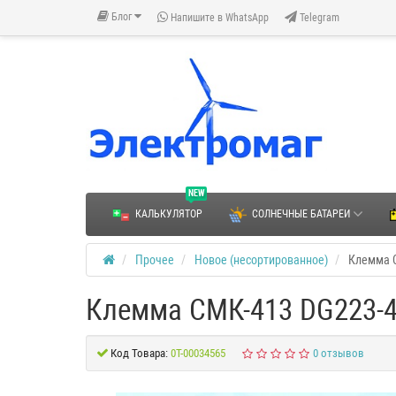
Блог
Напишите в WhatsApp
Telegram
NEW
КАЛЬКУЛЯТОР
СОЛНЕЧНЫЕ БАТАРЕИ
Прочее
Новое (несортированное)
Клемма С
Клемма СМК-413 DG223-4.
Код Товара:
0Т-00034565
0 отзывов