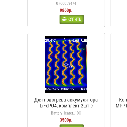
входа, 1 выход, с
0Т-00059474
предохранителями
9860р.
КУПИТЬ
Для подогрева аккумулятора
Кон
LiFePO4, комплект 2шт с
MPPT
термостатом, 12В, 50Вт, 3.5А,
BatteryHeater_10C
10С
3500р.