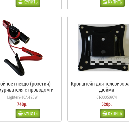
КУПИТЬ
КУПИТЬ
ойное гнездо (розетки)
Кронштейн для телевизора
куривателя с проводом и
дюйма
дилами, 10А, 120Вт, 12-24В
Lighter2-10A-120W
0Т-00050974
740р.
520р.
КУПИТЬ
КУПИТЬ