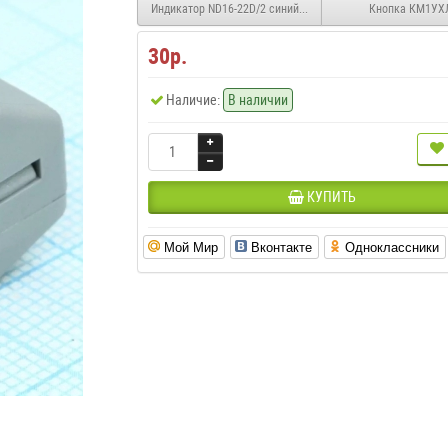
Индикатор ND16-22D/2 синий AC/DC230В (CHINT)
Кнопка КМ1УХ
30р.
Наличие:
В наличии
КУПИТЬ
Мой Мир
Вконтакте
Одноклассники