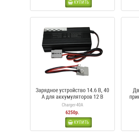
КУПИТЬ
Зарядное устройство 14.6 В, 40
Дв
А для аккумуляторов 12 В
при
LiFePO4
кроко
Charger-40A
6250р.
КУПИТЬ