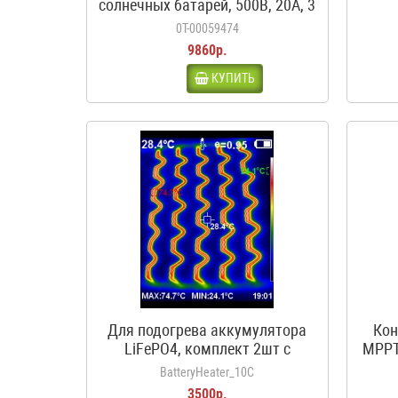
солнечных батарей, 500В, 20А, 3
входа, 1 выход, с
0Т-00059474
предохранителями
9860р.
КУПИТЬ
Для подогрева аккумулятора
Кон
LiFePO4, комплект 2шт с
MPPT
термостатом, 12В, 50Вт, 3.5А,
BatteryHeater_10C
10С
3500р.