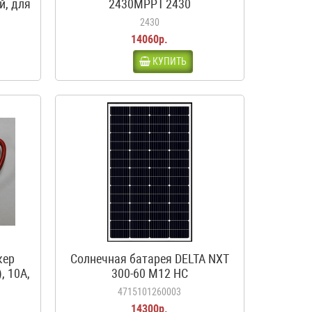
й, для
2430MPPT 2430
ма,
2430
14060р.
КУПИТЬ
кер
Солнечная батарея DELTA NXT
, 10А,
300-60 M12 HC
4715101260003
14300р.