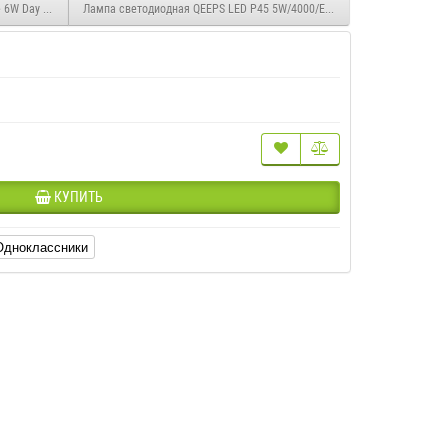
Светодиодная лампа E14 CR-DP-Candle 6W Day White 220V
Лампа светодиодная QEEPS LED P45 5W/4000/E27 220-240V
КУПИТЬ
Одноклассники