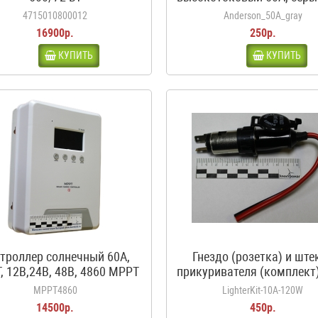
аккумуляторов автодо
4715010800012
Anderson_50A_gray
каравана, кемпера
16900р.
250р.
КУПИТЬ
КУПИТЬ
троллер солнечный 60А,
Гнездо (розетка) и ште
, 12В,24В, 48В, 4860 MPPT
прикуривателя (комплект)
белый
120Вт, 12-24В
MPPT4860
LighterKit-10A-120W
14500р.
450р.