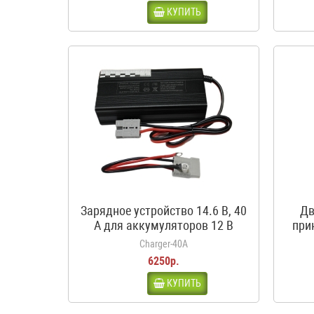
КУПИТЬ
Зарядное устройство 14.6 В, 40
Дв
А для аккумуляторов 12 В
при
LiFePO4
кроко
Charger-40A
6250р.
КУПИТЬ