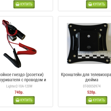
КУПИТЬ
КУПИТЬ
ойное гнездо (розетки)
Кронштейн для телевизора
куривателя с проводом и
дюйма
дилами, 10А, 120Вт, 12-24В
Lighter2-10A-120W
0Т-00050974
740р.
520р.
КУПИТЬ
КУПИТЬ