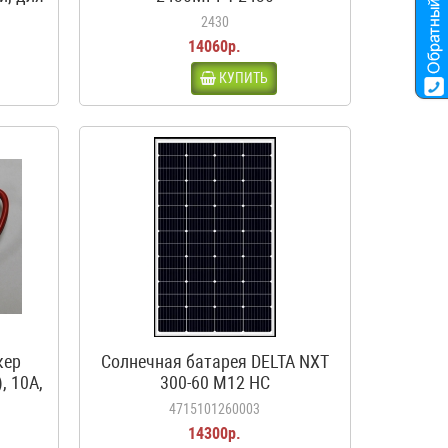
ма,
2430
14060р.
КУПИТЬ
кер
Солнечная батарея DELTA NXT
, 10А,
300-60 M12 HC
4715101260003
14300р.