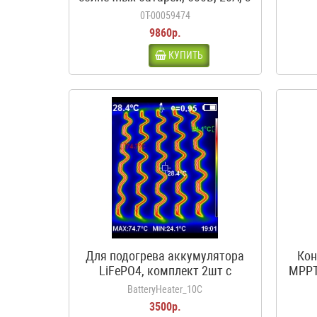
входа, 1 выход, с
0Т-00059474
предохранителями
9860р.
КУПИТЬ
Для подогрева аккумулятора
Кон
LiFePO4, комплект 2шт с
MPPT
термостатом, 12В, 50Вт, 3.5А,
BatteryHeater_10C
10С
3500р.