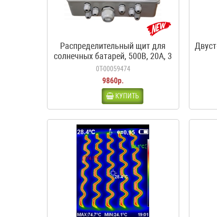
Распределительный щит для
Двуст
солнечных батарей, 500В, 20А, 3
входа, 1 выход, с
0Т-00059474
предохранителями
9860р.
КУПИТЬ