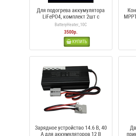
Для подогрева аккумулятора
Кон
LiFePO4, комплект 2шт с
MPPT
термостатом, 12В, 50Вт, 3.5А,
BatteryHeater_10C
10С
3500р.
КУПИТЬ
Зарядное устройство 14.6 В, 40
Дв
А для аккумуляторов 12 В
при