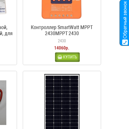
вой,
Контроллер SmartWatt MPPT
й, для
2430MPPT 2430
ма,
2430
14060р.
КУПИТЬ