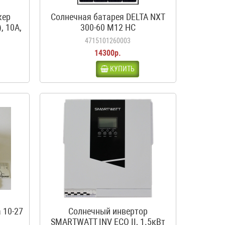
кер
Солнечная батарея DELTA NXT
, 10А,
300-60 M12 HC
4715101260003
14300р.
КУПИТЬ
 10-27
Солнечный инвертор
SMARTWATT INV ECO II, 1.5кВт