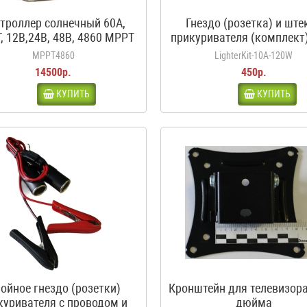
троллер солнечный 60А,
Гнездо (розетка) и ште
, 12В,24В, 48В, 4860 MPPT
прикуривателя (комплект)
белый
120Вт, 12-24В
MPPT4860
LighterKit-10A-120W
14500р.
450р.
КУПИТЬ
КУПИТЬ
ойное гнездо (розетки)
Кронштейн для телевизора
куривателя с проводом и
дюйма