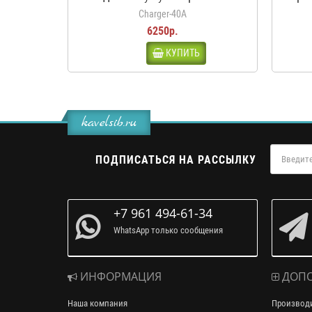
LiFePO4
кроко
Charger-40A
6250р.
КУПИТЬ
kavelsib.ru
ПОДПИСАТЬСЯ НА РАССЫЛКУ
+7 961 494-61-34
WhatsApp только сообщения
ИНФОРМАЦИЯ
ДОПО
Наша компания
Производ