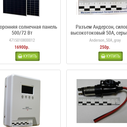
оронняя солнечная панель
Разъем Андерсон, сило
500/72 Вт
высокотоковый 50A, серы
аккумуляторов автодо
4715010800012
Anderson_50A_gray
каравана, кемпера
16900р.
250р.
КУПИТЬ
КУПИТЬ