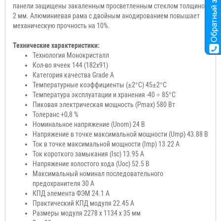
панели защищены закаленным просветленным стеклом толщиной
2 мм. Алюминиевая рама с двойным анодированием повышает
механическую прочность на 10%.
Технические характеристики:
Технология Монокристалл
Кол-во ячеек 144 (182x91)
Категория качества Grade A
Температурные коэффициенты (±2°С) 45±2°С
Температура эксплуатации и хранения -40 ÷ 85°С
Пиковая электрическая мощность (Pmax) 580 Вт
Толеранс +0,8 %
Номинальное напряжение (Unom) 24 В
Напряжение в точке максимальной мощности (Ump) 43.88 В
Ток в точке максимальной мощности (Imp) 13.22 A
Ток короткого замыкания (Isc) 13.95 A
Напряжение холостого хода (Uoc) 52.5 В
Максимальный номинал последовательного
предохранителя 30 А
КПД элемента ФЭМ 24.1 А
Практический КПД модуля 22.45 А
Размеры модуля 2278 x 1134 x 35 мм