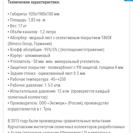
Технические характеристики:
• Габариты: 920х1980х100 мм
• Площадь: 1,82 кв. м.
• Вес: 17 кг
• Объём каналов - 1,2 литра
• Абсорбер - медный лист с селективным покрытием TiNOX
(Almeco Group, Германия)
• Коэфф.абсорбции - 95%/5% ( (поглощение/отражение)
• Корпус - алюминиевый
• Утеплитель - 50 мм. мин. минеральный утеплитель
• Защитное покрытие - поликарбонат с УФ защитой, толщина 8 мм.
• Задняя стенка - оцинкованный лист 0.5 мм.
• Рабочая температура: -45~+250
• Рабочее давление: 1.5-2 атм.
• Испытательное давление: 12 атм. (проверяется каждый
солнечный коллектор)
• Производитель: ООО «Эксморк» (Россия), производство
осуществляется в г. Тула.
В 2013 году были произведены сравнительные испытания
Курчатовским институтом солнечных коллекторов разработанных
в Анапе (авторское название Alternenergy L3) и импортных