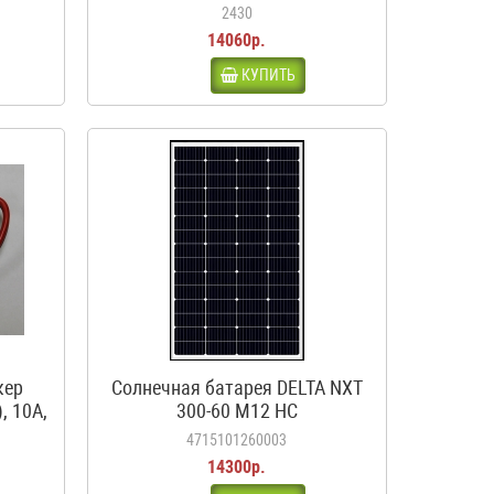
ма,
2430
14060р.
КУПИТЬ
кер
Солнечная батарея DELTA NXT
, 10А,
300-60 M12 HC
4715101260003
14300р.