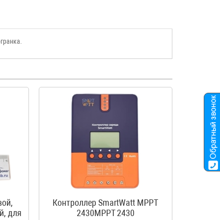
огранка.
вой,
Контроллер SmartWatt MPPT
й, для
2430MPPT 2430