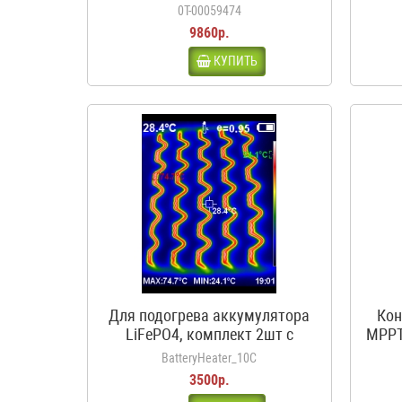
входа, 1 выход, с
0Т-00059474
предохранителями
9860р.
КУПИТЬ
Для подогрева аккумулятора
Кон
LiFePO4, комплект 2шт с
MPPT
термостатом, 12В, 50Вт, 3.5А,
BatteryHeater_10C
10С
3500р.