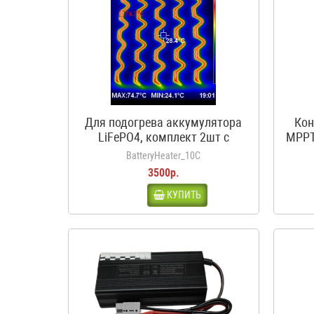
Для подогрева аккумулятора
Кон
LiFePO4, комплект 2шт с
MPPT
термостатом, 12В, 50Вт, 3.5А,
BatteryHeater_10C
10С
3500р.
КУПИТЬ