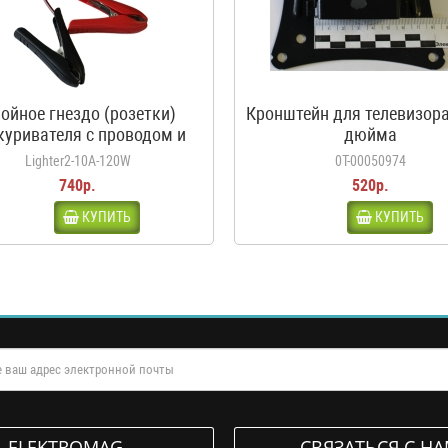
ойное гнездо (розетки)
Кронштейн для телевизора
куривателя с проводом и
дюйма
дилами, 10А, 120Вт, 12-24В
Lighter2-10A-120W
0Т-00050974
740р.
520р.
КУПИТЬ
КУПИТЬ
ELEKTROMAG
СВЯЗАТЬСЯ С Н