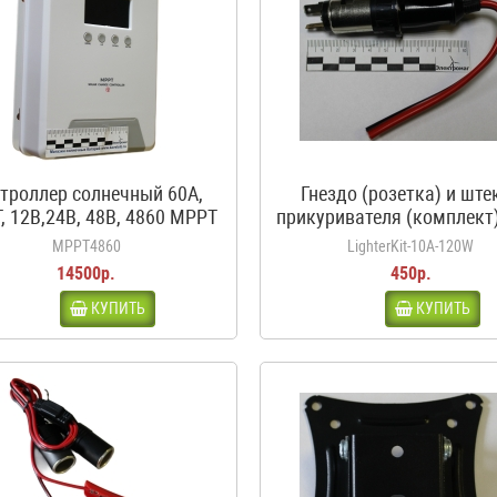
троллер солнечный 60А,
Гнездо (розетка) и ште
, 12В,24В, 48В, 4860 MPPT
прикуривателя (комплект)
белый
120Вт, 12-24В
MPPT4860
LighterKit-10A-120W
14500р.
450р.
КУПИТЬ
КУПИТЬ