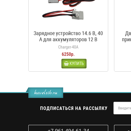
Зарядное устройство 14.6 В, 40
Дв
А для аккумуляторов 12 В
при
LiFePO4
кроко
Charger-40A
6250р.
КУПИТЬ
kavelsib.ru
ПОДПИСАТЬСЯ НА РАССЫЛКУ
+7 961 494-61-34