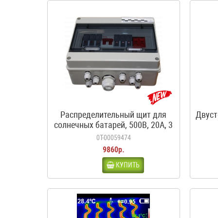
Распределительный щит для
Двуст
солнечных батарей, 500В, 20А, 3
входа, 1 выход, с
0Т-00059474
предохранителями
9860р.
КУПИТЬ