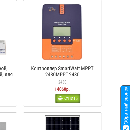
вой,
Контроллер SmartWatt MPPT
й, для
2430MPPT 2430
ма,
2430
14060р.
КУПИТЬ