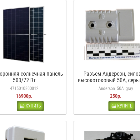
оронняя солнечная панель
Разъем Андерсон, сило
500/72 Вт
высокотоковый 50A, серы
аккумуляторов автодо
4715010800012
Anderson_50A_gray
каравана, кемпера
16900р.
250р.
КУПИТЬ
КУПИТЬ